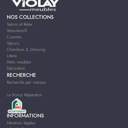
NOS COLLECTIONS
Salons et Relax
Stressless®
Cuisines
Séjours
Chambres & Dressing
Literie
Petits meubles
Décoration
RECHERCHE
Recherche par marque
Le Bonus Réparation
INFORMATIONS
Mentions légales