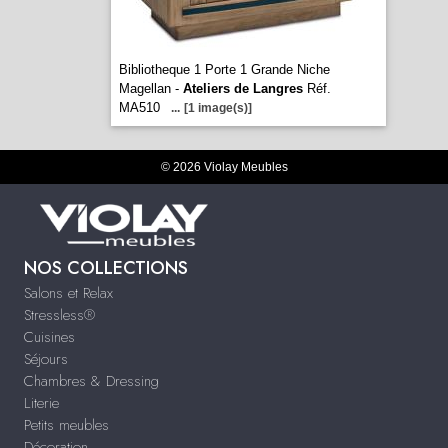
Bibliotheque 1 Porte 1 Grande Niche
Magellan -
Ateliers de Langres
Réf.
MA510
...
[1 image(s)]
© 2026 Violay Meubles
NOS COLLECTIONS
Salons et Relax
Stressless®
Cuisines
Séjours
Chambres & Dressing
Literie
Petits meubles
Décoration