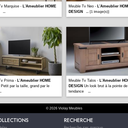
Tv Marquise -
L'Ameublier HOME
Meuble Tv Neo -
L'Ameublier HO
DESIGN
...
...
[1 image(s)]
Tv Prima -
L'Ameublier HOME
Meuble Tv Talos -
L'Ameublier H
Petit par la taille, grand par le
DESIGN
Un look brut à la pointe de
tendance
..
...
© 2026 Violay Meubles
OLLECTIONS
RECHERCHE
Relax
Recherche par marque