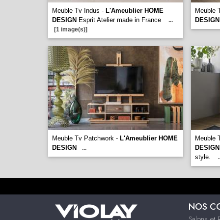
Meuble Tv Indus -
L'Ameublier HOME
Meuble 
DESIGN
Esprit Atelier made in France
DESIGN
...
[1 image(s)]
Meuble Tv Patchwork -
L'Ameublier HOME
Meuble 
DESIGN
DESIGN
...
style.
.
NOS C
Salons et 