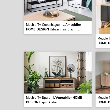
Meuble Tv Copenhague -
L'Ameublier
HOME DESIGN
Urbain mais chic
...
Meuble T
HOME D
Meuble Tv Epure -
L'Ameublier HOME
Meuble T
DESIGN
Esprit Atelier
HOME D
...