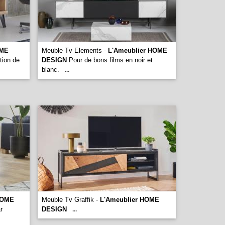
OME
Meuble Tv Elements -
L'Ameublier HOME
tion de
DESIGN
Pour de bons films en noir et
blanc.
...
HOME
Meuble Tv Graffik -
L'Ameublier HOME
r
DESIGN
...