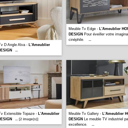
Meuble Tv Edge -
L'Ameublier H
DESIGN
Pour éveiller votre imagina
cinéphile.
...
v D Angle Alva -
L'Ameublier
ESIGN
...
v Extensible Topaze -
L'Ameublier
Meuble Tv Gallery -
L'Ameublier 
ESIGN
DESIGN
Le meuble TV industriel pa
...
[2 image(s)]
excellence.
...