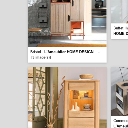
Buffet H
HOME D
Bristol -
L'Ameublier HOME DESIGN
...
[3 image(s)]
Commode
L'Ameu