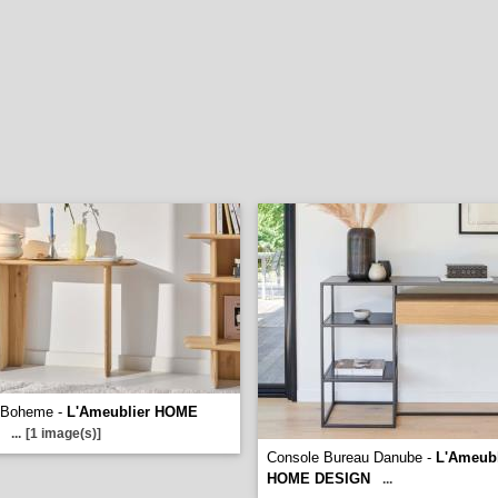
 Boheme -
L'Ameublier HOME
...
[1 image(s)]
Console Bureau Danube -
L'Ameubl
HOME DESIGN
...