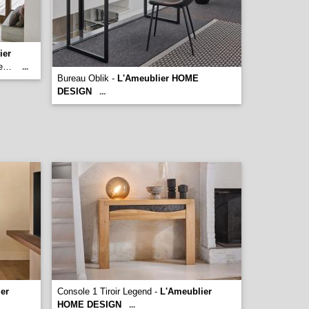
ier
gie…
...
Bureau Oblik -
L'Ameublier HOME
DESIGN
...
er
Console 1 Tiroir Legend -
L'Ameublier
HOME DESIGN
...