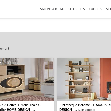
SALONS & RELAX
STRESSLESS
CUISINES
SÉ
lément
ut 3 Portes 1 Niche Thales -
Bibliotheque Boheme -
L'Ameubli
blier HOME DESIGN
DESIGN
...
...
[2 image(s)]