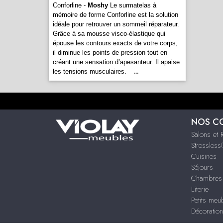
Conforline -
Moshy
Le surmatelas à
mémoire de forme Conforline est la solution
idéale pour retrouver un sommeil réparateur.
Grâce à sa mousse visco-élastique qui
épouse les contours exacts de votre corps,
il diminue les points de pression tout en
créant une sensation d’apesanteur. Il apaise
les tensions musculaires.
...
NOS C
Salons et 
Stressles
Cuisines
Séjours
Chambres 
Literie
Petits meu
Décoration