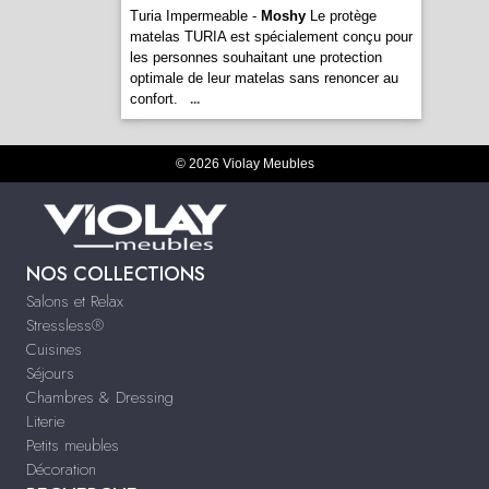
Turia Impermeable -
Moshy
Le protège
matelas TURIA est spécialement conçu pour
les personnes souhaitant une protection
optimale de leur matelas sans renoncer au
confort.
...
© 2026 Violay Meubles
NOS COLLECTIONS
Salons et Relax
Stressless®
Cuisines
Séjours
Chambres & Dressing
Literie
Petits meubles
Décoration