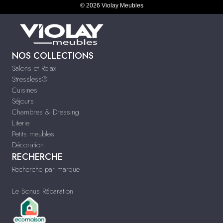
© 2026 Violay Meubles
NOS COLLECTIONS
Salons et Relax
Stressless®
Cuisines
Séjours
Chambres & Dressing
Literie
Petits meubles
Décoration
RECHERCHE
Recherche par marque
Le Bonus Réparation