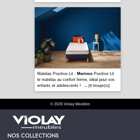
Matelas Positive Lit -
Merinos
Positive Lit
le matelas au confort ferme, idéal pour vos
enfants et adolescents !
...
[8 image(s)]
© 2026 Violay Meubles
NOS COLLECTIONS