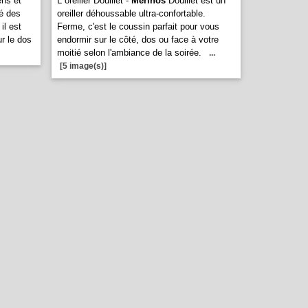
ens et
L oreiller Douillet -
Merinos
Douillet est un
ié des
oreiller déhoussable ultra-confortable.
il est
Ferme, c'est le coussin parfait pour vous
ur le dos
endormir sur le côté, dos ou face à votre
moitié selon l'ambiance de la soirée.
...
[5 image(s)]