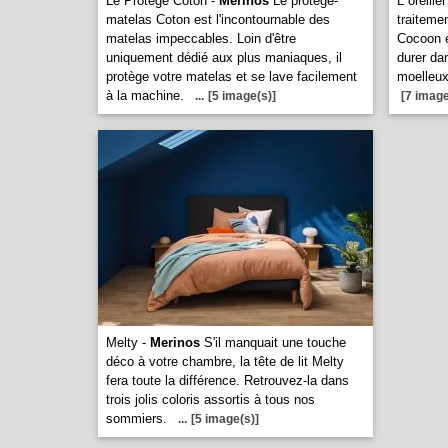
Le Protege Coton -
Merinos
Le protège-
L oreill
matelas Coton est l'incontournable des
traitemen
matelas impeccables. Loin d'être
Cocoon e
uniquement dédié aux plus maniaques, il
durer dan
protège votre matelas et se lave facilement
moelleu
à la machine.
...
[5 image(s)]
[7 image
Melty -
Merinos
S'il manquait une touche
déco à votre chambre, la tête de lit Melty
fera toute la différence. Retrouvez-la dans
trois jolis coloris assortis à tous nos
sommiers.
...
[5 image(s)]