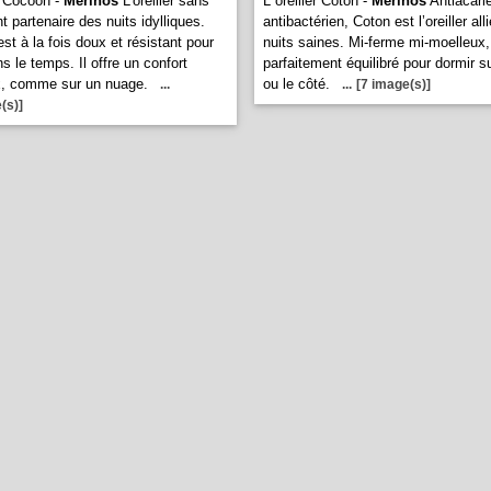
er Cocoon -
Merinos
L’oreiller sans
L oreiller Coton -
Merinos
Antiacari
t partenaire des nuits idylliques.
antibactérien, Coton est l’oreiller all
st à la fois doux et résistant pour
nuits saines. Mi-ferme mi-moelleux, 
s le temps. Il offre un confort
parfaitement équilibré pour dormir s
x, comme sur un nuage.
ou le côté.
...
...
[7 image(s)]
(s)]