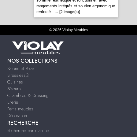
sommier esthétique et fonctionnel, avec
rangements intégrés et soutien ergonomique
renforcé.
...
[2 image(s)]
© 2026 Violay Meubles
NOS COLLECTIONS
Salons et Relax
Stressless®
Cuisines
Séjours
Chambres & Dressing
Literie
Petits meubles
Décoration
RECHERCHE
Recherche par marque