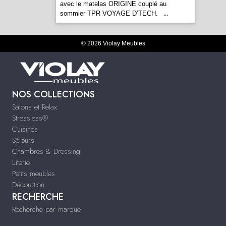
avec le matelas ORIGINE couplé au
sommier TPR VOYAGE D’TECH.
...
© 2026 Violay Meubles
NOS COLLECTIONS
Salons et Relax
Stressless®
Cuisines
Séjours
Chambres & Dressing
Literie
Petits meubles
Décoration
RECHERCHE
Recherche par marque