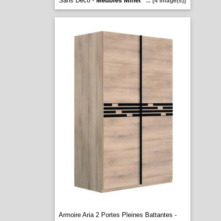
Sans Deco -
Meubles Minet
...
[4 image(s)]
Armoire Aria 2 Portes Pleines Battantes -