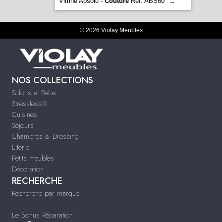
Vitrine Absolu -
Couture
Réf. ABS60
...
© 2026 Violay Meubles
NOS COLLECTIONS
Salons et Relax
Stressless®
Cuisines
Séjours
Chambres & Dressing
Literie
Petits meubles
Décoration
RECHERCHE
Recherche par marque
Le Bonus Réparation