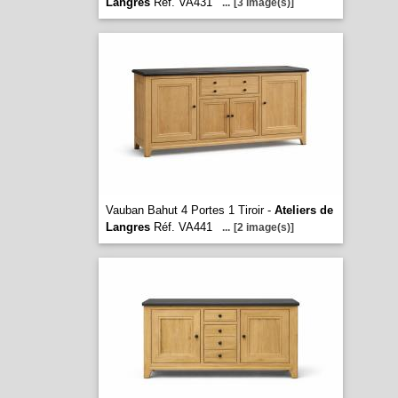
Langres
Réf. VA431
...
[3 image(s)]
Vauban Bahut 4 Portes 1 Tiroir -
Ateliers de
Langres
Réf. VA441
...
[2 image(s)]