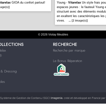
itarelax
GIOA du confort partout!
Young -
Vitarelax
Un style frais pou
espaces jeunes : le fauteuil Young 
mage(s)]
structuré avec des éléments modula
en exaltent les caractéristiques les 
vives.
...
[2 image(s)]
© 2026 Violay Meubles
OLLECTIONS
RECHERCHE
Relax
Recherche par marque
s®
Le Bonus Réparation
& Dressing
bles
Système de Gestion de Contenu (SGC)
imagenia
, créé et développé en France par