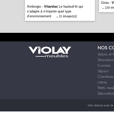
Gioia -
V
Ambrogio -
Vitarelax
Le fauteuil-lit qui
...
[16 i
s’adapte à n’importe quel type
d’environnement.
...
[1 image(s)]
NOS C
Salons et 
Stressles
Cuisines
Séjours
Chambres 
Literie
Petits meu
Décoration
Site réalisé avec le