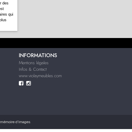
r des
est
ires qui
plus
INFORMATIONS
Mentions légales
Infos & Contact
www.violaymeubles.com
mémoire d'images
.