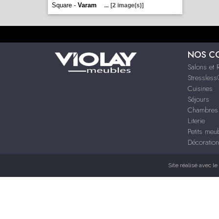
Square -
Varam
...
[2 image(s)]
NOS C
Salons et 
Stressles
Cuisines
Séjours
Chambres 
Literie
Petits meu
Décoration
Site réalisé avec le