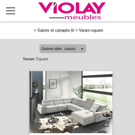
>
Salons et canapés-lit
>
Varam-square
Varam
Square