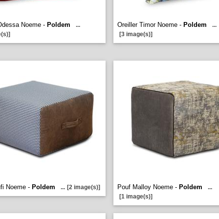
r Odessa Noeme -
Poldem
Oreiller Timor Noeme -
Poldem
...
...
(s)]
[3 image(s)]
ufi Noeme -
Poldem
Pouf Malloy Noeme -
Poldem
...
[2 image(s)]
...
[1 image(s)]