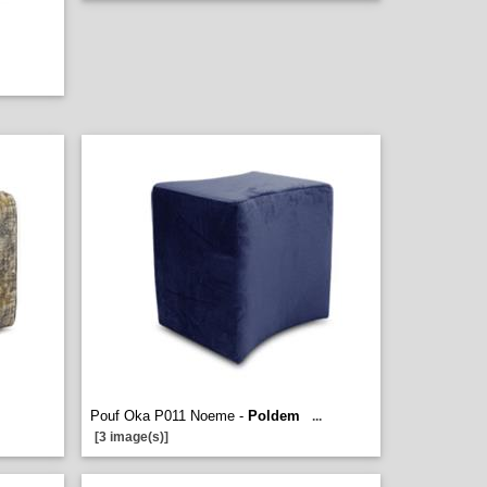
Pouf Oka P011 Noeme -
Poldem
...
[3 image(s)]