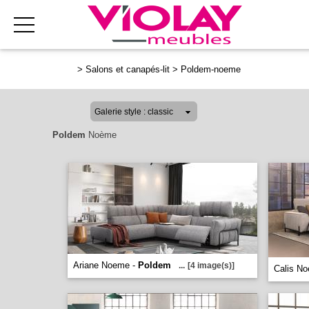
>
Salons et canapés-lit
>
Poldem-noeme
Poldem
Noème
Ariane Noeme -
Poldem
...
[4 image(s)]
Calis N