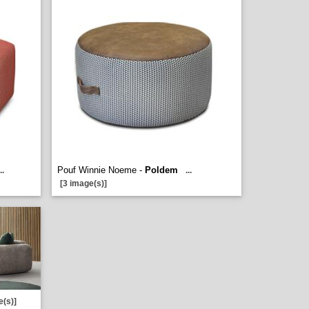
Pouf Winnie Noeme -
Poldem
..
...
[3 image(s)]
e(s)]