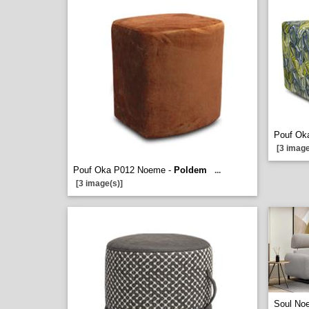
Pouf Ok
[3 image
Pouf Oka P012 Noeme -
Poldem
...
[3 image(s)]
Soul No