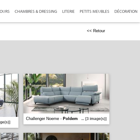
JOURS
CHAMBRES & DRESSING
LITERIE
PETITS MEUBLES
DÉCORATION
<< Retour
Challenger Noeme -
Poldem
...
[3 image(s)]
ge(s)]