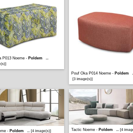
a P013 Noeme -
Poldem
...
(s)]
Pouf Oka P014 Noeme -
Poldem
.
[3 image(s)]
Tactic Noeme -
Poldem
...
[4 imag
eme -
Poldem
...
[4 image(s)]