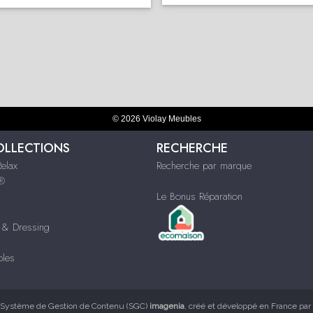
© 2026 Violay Meubles
OLLECTIONS
RECHERCHE
Relax
Recherche par marque
s®
Le Bonus Réparation
& Dressing
bles
Système de Gestion de Contenu (SGC)
imagenia
, créé et développé en France par