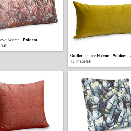
 Java Noeme -
Poldem
...
(s)]
Oreiller Lumbar Noeme -
Poldem
.
[3 image(s)]