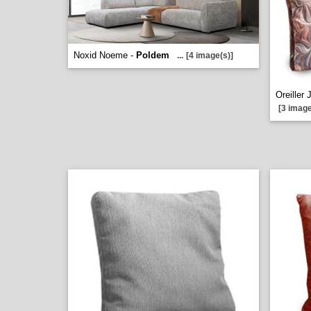
Noxid Noeme -
Poldem
...
[4 image(s)]
Oreiller
[3 image