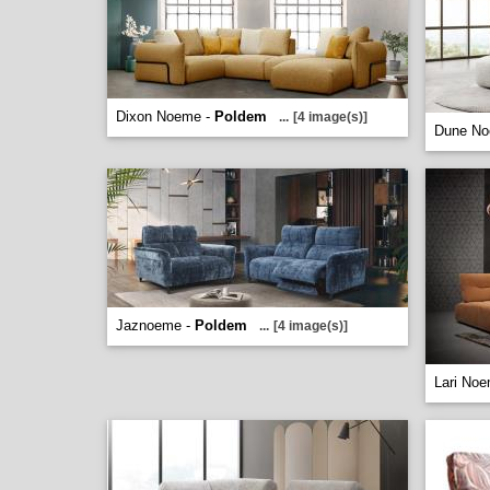
Dixon Noeme -
Poldem
...
[4 image(s)]
Dune No
Jaznoeme -
Poldem
...
[4 image(s)]
Lari No