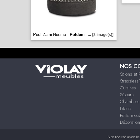
Pouf Zami Noeme -
Poldem
...
[2 image(s)]
NOS C
Salons et 
Stressles
Cuisines
Séjours
Chambres 
Literie
Petits meu
Décoration
Site réalisé avec le