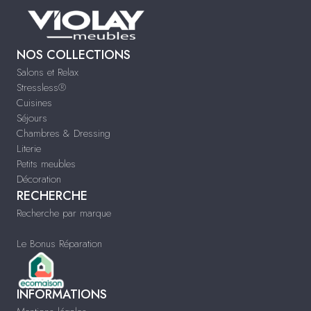
NOS COLLECTIONS
Salons et Relax
Stressless®
Cuisines
Séjours
Chambres & Dressing
Literie
Petits meubles
Décoration
RECHERCHE
Recherche par marque
Le Bonus Réparation
INFORMATIONS