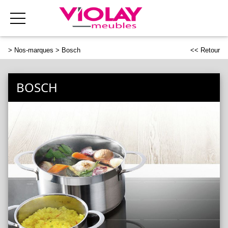
>
Nos-marques
> Bosch
<< Retour
BOSCH