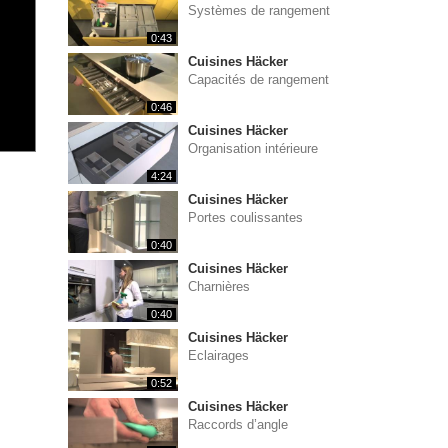
Systèmes de rangement
0:43
Cuisines Häcker
Capacités de rangement
0:46
Cuisines Häcker
Organisation intérieure
4:24
Cuisines Häcker
Portes coulissantes
0:40
Cuisines Häcker
Charnières
0:40
Cuisines Häcker
Eclairages
0:52
Cuisines Häcker
Raccords d’angle