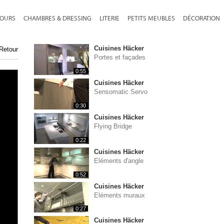
JOURS
CHAMBRES & DRESSING
LITERIE
PETITS MEUBLES
DÉCORATION
Cuisines Häcker
Retour
Portes et façades
0:55
Cuisines Häcker
Sensomatic Servo
0:30
Cuisines Häcker
Flying Bridge
0:22
Cuisines Häcker
Eléments d'angle
0:52
Cuisines Häcker
Eléments muraux
0:27
Cuisines Häcker