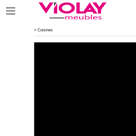
>
Cuisines