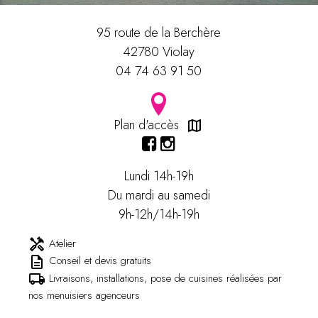
95 route de la Berchère
42780 Violay
04 74 63 91 50
Plan d'accès
map
Lundi 14h-19h
Du mardi au samedi
9h-12h/14h-19h
Atelier
handyman
Conseil et devis gratuits
description
Livraisons, installations, pose de cuisines réalisées par
local_shipping
nos menuisiers agenceurs